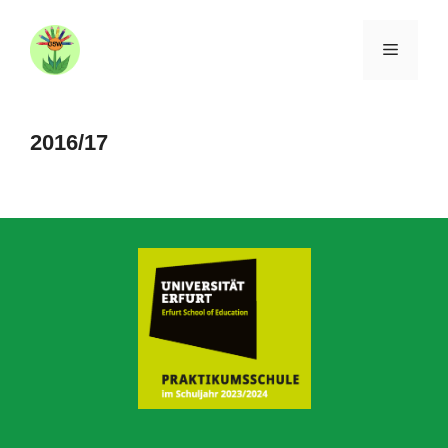
Zum
Inhalt
Menü
springen
2016/17