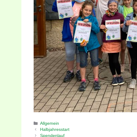
Kategorien
Allgemein
Halbjahresstart
Spendenlauf